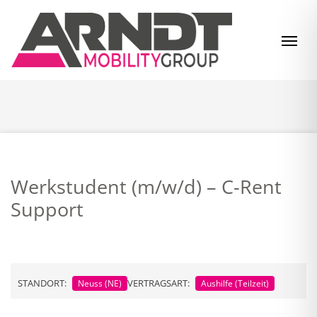
Zum Inhalt springen
Navi
Werkstudent (m/w/d) – C-Rent
Support
STANDORT:
VERTRAGSART:
Neuss (NE)
Aushilfe (Teilzeit)