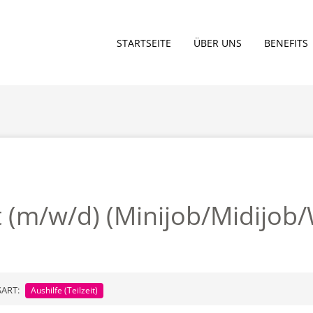
STARTSEITE
ÜBER UNS
BENEFITS
t (m/w/d) (Minijob/Midijob
SART:
Aushilfe (Teilzeit)