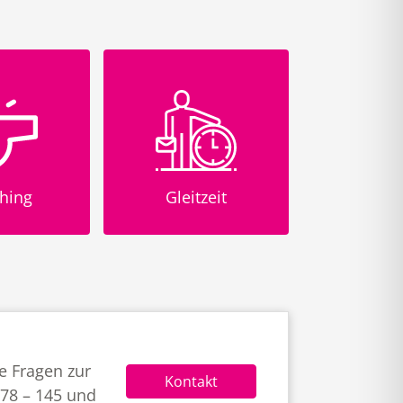
Leistungs
tzeit
Internetnutzung
Vergü
e Fragen zur
Kontakt
678 – 145 und