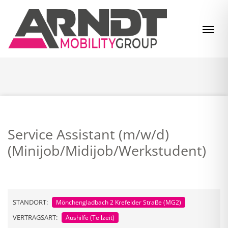
Zum Inhalt springen
Navi
Service Assistant (m/w/d)
(Minijob/Midijob/Werkstudent)
STANDORT:
Mönchengladbach 2 Krefelder Straße (MG2)
VERTRAGSART:
Aushilfe (Teilzeit)