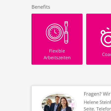
Benefits
iebliche
Flexible
Coa
rsorge (BAV)
Arbeitszeiten
Fragen? Wir
Helene Stein
Seite. Telefo