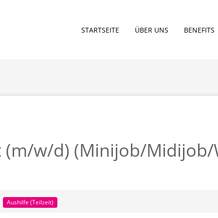
STARTSEITE
ÜBER UNS
BENEFITS
t (m/w/d) (Minijob/Midijob
:
Aushilfe (Teilzeit)