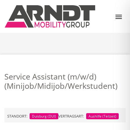
Zum Inhalt springen
Navi
Service Assistant (m/w/d)
(Minijob/Midijob/Werkstudent)
STANDORT:
VERTRAGSART:
Duisburg (DUI)
Aushilfe (Teilzeit)