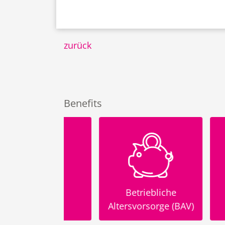
zurück
Benefits
Betriebliche
Fle
-Bike
Altersvorsorge (BAV)
Arbeit