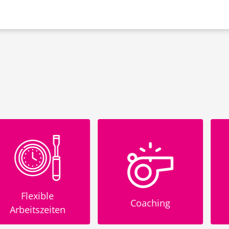
xible
Coaching
Glei
szeiten