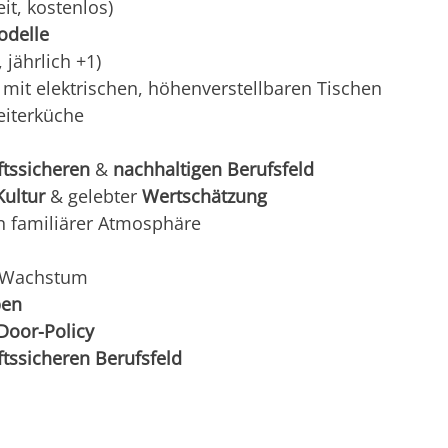
it, kostenlos)
odelle
 jährlich +1)
mit elektrischen, höhenverstellbaren Tischen
eiterküche
ftssicheren
&
nachhaltigen Berufsfeld
Kultur
& gelebter
Wertschätzung
n familiärer Atmosphäre
 Wachstum
ben
Door-Policy
ftssicheren Berufsfeld