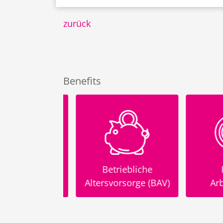
zurück
Benefits
Betriebliche
Fle
-Bike
Altersvorsorge (BAV)
Arbeit