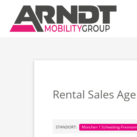
Zum Inhalt springen
Rental Sales Age
STANDORT:
München 1 Schwabing-Freiman