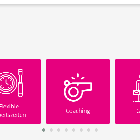
xible
Coaching
Glei
szeiten