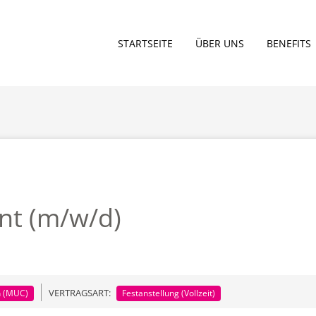
STARTSEITE
ÜBER UNS
BENEFITS
nt (m/w/d)
VERTRAGSART:
n (MUC)
Festanstellung (Vollzeit)