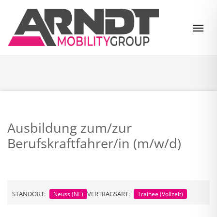
Zum Inhalt springen
Navi
Ausbildung zum/zur
Berufskraftfahrer/in (m/w/d)
STANDORT:
VERTRAGSART:
Neuss (NE)
Trainee (Vollzeit)